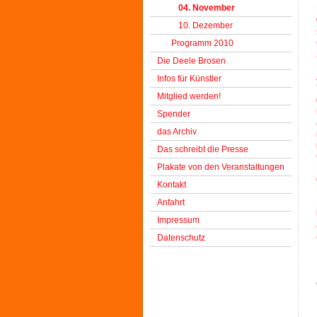
04. November
10. Dezember
Programm 2010
Die Deele Brosen
Infos für Künstler
Mitglied werden!
Spender
das Archiv
Das schreibt die Presse
Plakate von den Veranstaltungen
Kontakt
Anfahrt
Impressum
Datenschutz