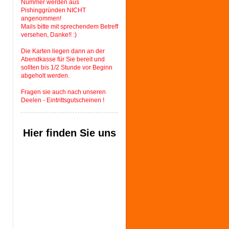
Nummer werden aus
Pishinggründen NICHT
angenommen!
Mails bitte mit sprechendem Betreff
versehen, Danke!! :)
Die Karten liegen dann an der
Abendkasse für Sie bereit und
sollten bis 1/2 Stunde vor Beginn
abgeholt werden.
Fragen sie auch nach unseren
Deelen - Eintrittsgutscheinen !
Hier finden Sie uns
n