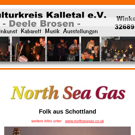
Folk aus Schottland
weitere Infos unter:
www.northseagas.co.uk