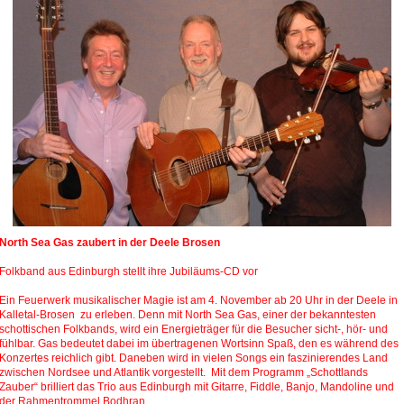
North Sea Gas zaubert in der Deele Brosen
Folkband aus Edinburgh stellt ihre Jubiläums-CD vor
Ein Feuerwerk musikalischer Magie ist am 4. November ab 20 Uhr in der Deele in
Kalletal-Brosen zu erleben. Denn mit North Sea Gas, einer der bekanntesten
schottischen Folkbands, wird ein Energieträger für die Besucher sicht-, hör- und
fühlbar. Gas bedeutet dabei im übertragenen Wortsinn Spaß, den es während des
Konzertes reichlich gibt. Daneben wird in vielen Songs ein faszinierendes Land
zwischen Nordsee und Atlantik vorgestellt. Mit dem Programm „Schottlands
Zauber“ brilliert das Trio aus Edinburgh mit Gitarre, Fiddle, Banjo, Mandoline und
der Rahmentrommel Bodhran.