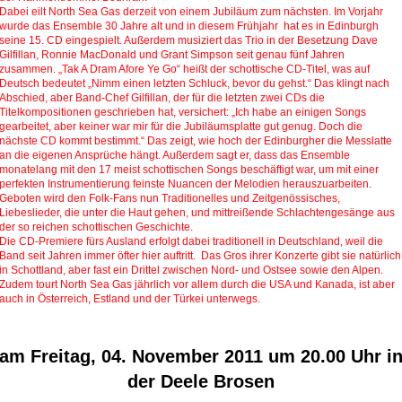
Dabei eilt North Sea Gas derzeit von einem Jubiläum zum nächsten. Im Vorjahr
wurde das Ensemble 30 Jahre alt und in diesem Frühjahr hat es in Edinburgh
seine 15. CD eingespielt. Außerdem musiziert das Trio in der Besetzung Dave
Gilfillan, Ronnie MacDonald und Grant Simpson seit genau fünf Jahren
zusammen. „Tak A Dram Afore Ye Go“ heißt der schottische CD-Titel, was auf
Deutsch bedeutet „Nimm einen letzten Schluck, bevor du gehst.“ Das klingt nach
Abschied, aber Band-Chef Gilfillan, der für die letzten zwei CDs die
Titelkompositionen geschrieben hat, versichert: „Ich habe an einigen Songs
gearbeitet, aber keiner war mir für die Jubiläumsplatte gut genug. Doch die
nächste CD kommt bestimmt.“ Das zeigt, wie hoch der Edinburgher die Messlatte
an die eigenen Ansprüche hängt. Außerdem sagt er, dass das Ensemble
monatelang mit den 17 meist schottischen Songs beschäftigt war, um mit einer
perfekten Instrumentierung feinste Nuancen der Melodien herauszuarbeiten.
Geboten wird den Folk-Fans nun Traditionelles und Zeitgenössisches,
Liebeslieder, die unter die Haut gehen, und mittreißende Schlachtengesänge aus
der so reichen schottischen Geschichte.
Die CD-Premiere fürs Ausland erfolgt dabei traditionell in Deutschland, weil die
Band seit Jahren immer öfter hier auftritt. Das Gros ihrer Konzerte gibt sie natürlich
in Schottland, aber fast ein Drittel zwischen Nord- und Ostsee sowie den Alpen.
Zudem tourt North Sea Gas jährlich vor allem durch die USA und Kanada, ist aber
auch in Österreich, Estland und der Türkei unterwegs.
am Freitag, 04. November 2011 um 20.00 Uhr i
der Deele Brosen