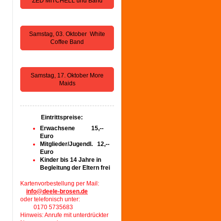
ZED MITCHELL und Band
Samstag, 03. Oktober White
Coffee Band
Samstag, 17. Oktober More
Maids
Eintrittspreise:
Erwachsene 15,--
Euro
Mitglieder/Jugendl. 12,--
Euro
Kinder bis 14 Jahre in
Begleitung der Eltern frei
Kartenvorbestellung per Mail:
info@deele-brosen.de
oder telefonisch unter:
0170 5735683
Hinweis: Anrufe mit unterdrückter