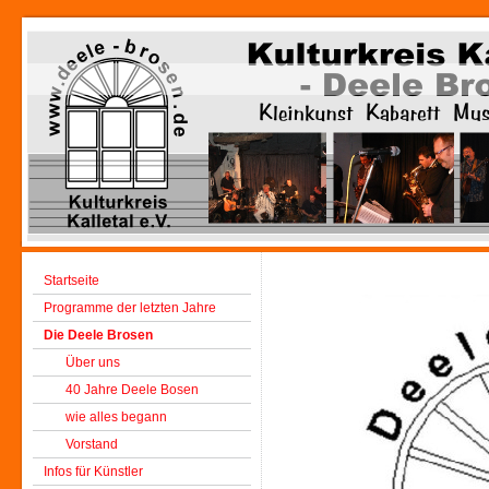
Startseite
Programme der letzten Jahre
Die Deele Brosen
Über uns
40 Jahre Deele Bosen
wie alles begann
Vorstand
Infos für Künstler