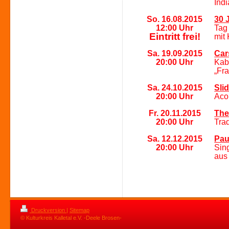
Ind
So. 16.08.2015
30 
12:0
0
Uhr
Tag 
Eintritt frei!
mit
Sa. 19.09.2015
Car
20:0
0
Uhr
Kab
„Fr
Sa. 24.10.2015
Sli
20:0
0
Uhr
Aco
Fr. 20.11.2015
The
20:0
0
Uhr
Trad
Sa. 12.12.2015
Pau
20:0
0
Uhr
Sin
aus
Druckversion
|
Sitemap
© Kulturkreis Kalletal e.V. -Deele Brosen-