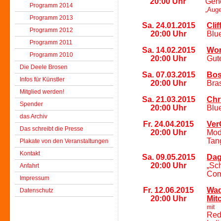
20:0
0
Uhr
Gen
Programm 2014
„Auge
Programm 2013
Sa. 24.01.2015
Cli
Programm 2012
20:0
0
Uhr
Blu
Programm 2011
Sa. 14.02.2015
Wor
Programm 2010
20:0
0
Uhr
Gut
Die Deele Brosen
Sa. 07.03.2015
Bos
Infos für Künstler
20:0
0
Uhr
Bra
Mitglied werden!
Sa. 21.03.2015
Chr
Spender
20:0
0
Uhr
Blu
das Archiv
Fr. 24.04.2015
Ver
Das schreibt die Presse
20:0
0
Uhr
Mod
Tan
Plakate von den Veranstaltungen
Kontakt
Sa. 09.05.2015
Dag
20:0
0
Uhr
„Sc
Anfahrt
Com
Impressum
Fr. 12.06.2015
Wad
Datenschutz
20:0
0
Uhr
Mit
mit
Red