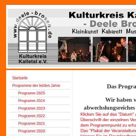
Startseite
Das Progra
Programme der letzten Jahre
Programm 2025
Wir haben w
Programm 2024
abwechslungsreiche
Programm 2023
Klicken Sie auf das "Datum" a
Programm 2022
Überschrift der einzelnen V
Programm 2021
dem Programmpunkt zu erha
Das "Plakat der Veranstaltun
Programm 2020