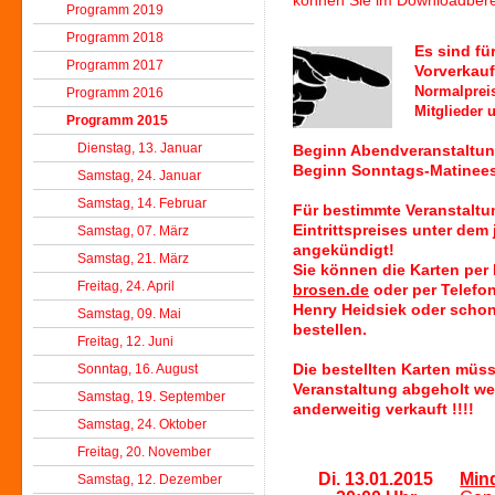
können Sie im Downloadberei
Programm 2019
Programm 2018
Es sind fü
Programm 2017
Vorverkauf
Normalprei
Programm 2016
Mitglieder 
Programm 2015
Dienstag, 13. Januar
Beginn Abendveranstaltu
Beginn Sonntags-Mati
Samstag, 24. Januar
Samstag, 14. Februar
Für bestimmte Veranstalt
Eintrittspreises unter de
Samstag, 07. März
angekündigt!
Samstag, 21. März
Sie können die Karten per
Freitag, 24. April
brosen.de
oder per Telefon
Henry Heidsiek oder scho
Samstag, 09. Mai
bestellen.
Freitag, 12. Juni
Sonntag, 16. August
Die bestellten Karten müs
Veranstaltung abgeholt we
Samstag, 19. September
anderweitig verkauft !!!!
Samstag, 24. Oktober
Freitag, 20. November
Di. 13.01.2015
Min
Samstag, 12. Dezember