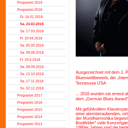
Programm 2019
Programm 2018
Di. 16.01.2018
Sa. 24.02.2018
Sa. 17.03.2018
Fr. 20.04.2018
Sa. 05.05.2018
Sa. 09.06.2018
Fr. 29.6.2018
Sa. 08.09.2018
Ausgezeichnet mit dem 1. Pl
Sa. 13.10.2018
Blueswettbewerb, der „Inter
Sa. 17.11.2018
Tennessee USA
So. 02.12.2018
... 2016 wurden sie erneut 
Programm 2017
dem „German Blues Award“
Programm 2016
Mit gefühlvollem Klaviersp
Programm 2015
einer atemberaubenden, virt
Programm 2014
der Mundharmonika begeist
Breitfelder“ viele Konzertgä
Programm 2013
1980er Jahren sind die beid