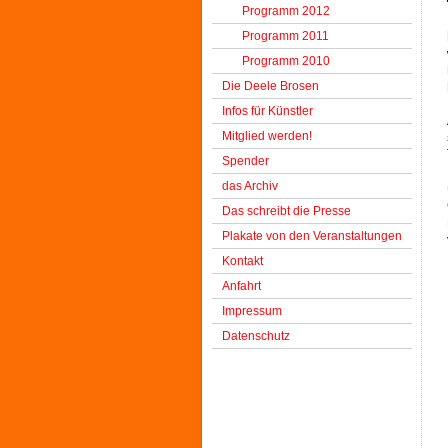
Programm 2012
Programm 2011
Programm 2010
Die Deele Brosen
Infos für Künstler
Mitglied werden!
Spender
das Archiv
Das schreibt die Presse
Plakate von den Veranstaltungen
Kontakt
Anfahrt
Impressum
Datenschutz