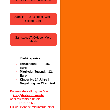
ZED MITCHELL und Band
Samstag, 03. Oktober White
Coffee Band
Samstag, 17. Oktober More
Maids
Eintrittspreise:
Erwachsene 15,--
Euro
Mitglieder/Jugendl. 12,--
Euro
Kinder bis 14 Jahre in
Begleitung der Eltern frei
Kartenvorbestellung per Mail:
info@deele-brosen.de
oder telefonisch unter:
0170 5735683
Hinweis: Anrufe mit unterdrückter