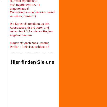
Nummer werden aus
Pishinggründen NICHT
angenommen!
Mails bitte mit sprechendem Betreff
versehen, Danke!! :)
Die Karten liegen dann an der
Abendkasse für Sie bereit und
sollten bis 1/2 Stunde vor Beginn
abgeholt werden.
Fragen sie auch nach unseren
Deelen - Eintrittsgutscheinen !
Hier finden Sie uns