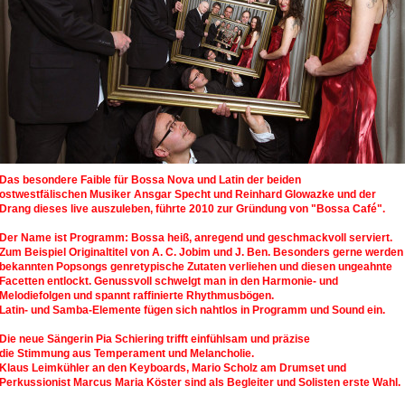
Das besondere Faible für Bossa Nova und Latin der beiden
ostwestfälischen Musiker Ansgar Specht und Reinhard Glowazke und der
Drang dieses live auszuleben, führte 2010 zur Gründung von "Bossa Café".
Der Name ist Programm: Bossa heiß, anregend und geschmackvoll serviert.
Zum Beispiel Originaltitel von A. C. Jobim und J. Ben. Besonders gerne werden
bekannten Popsongs genretypische Zutaten verliehen und diesen ungeahnte
Facetten entlockt. Genussvoll schwelgt man in den Harmonie- und
Melodiefolgen und spannt raffinierte Rhythmusbögen.
Latin- und Samba-Elemente fügen sich nahtlos in Programm und Sound ein.
Die neue Sängerin Pia Schiering trifft einfühlsam und präzise
die Stimmung aus Temperament und Melancholie.
Klaus Leimkühler an den Keyboards, Mario Scholz am Drumset und
Perkussionist Marcus Maria Köster sind als Begleiter und Solisten erste Wahl.