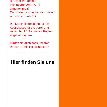
Nummer werden aus
Pishinggründen NICHT
angenommen!
Mails bitte mit sprechendem Betreff
versehen, Danke!! :)
Die Karten liegen dann an der
Abendkasse für Sie bereit und
sollten bis 1/2 Stunde vor Beginn
abgeholt werden.
Fragen sie auch nach unseren
Deelen - Eintrittsgutscheinen !
Hier finden Sie uns