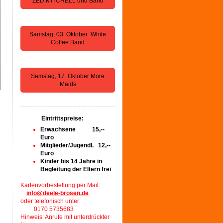
ZED MITCHELL und Band
Samstag, 03. Oktober White
Coffee Band
Samstag, 17. Oktober More
Maids
Eintrittspreise:
Erwachsene 15,--
Euro
Mitglieder/Jugendl. 12,--
Euro
Kinder bis 14 Jahre in
Begleitung der Eltern frei
Kartenvorbestellung per Mail:
info@deele-brosen.de
oder telefonisch unter:
0170 5735683
Hinweis: Anrufe mit unterdrückter