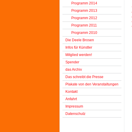
Programm 2014
Programm 2013
Programm 2012
Programm 2011
Programm 2010
Die Deele Brosen
Infos für Künstler
Mitglied werden!
Spender
das Archiv
Das schreibt die Presse
Plakate von den Veranstaltungen
Kontakt
Anfahrt
Impressum
Datenschutz