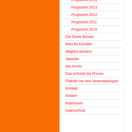
Programm 2014
Programm 2013
Programm 2012
Programm 2011
Programm 2010
Die Deele Brosen
Infos für Künstler
Mitglied werden!
Spender
das Archiv
Das schreibt die Presse
Plakate von den Veranstaltungen
Kontakt
Anfahrt
Impressum
Datenschutz