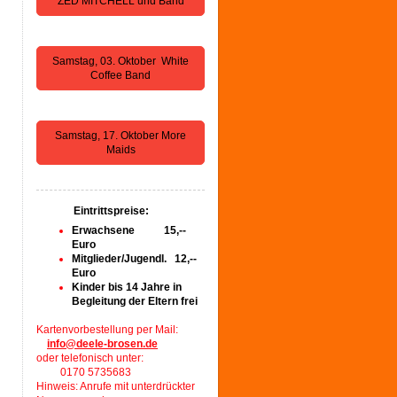
ZED MITCHELL und Band
Samstag, 03. Oktober White
Coffee Band
Samstag, 17. Oktober More
Maids
Eintrittspreise:
Erwachsene 15,--
Euro
Mitglieder/Jugendl. 12,--
Euro
Kinder bis 14 Jahre in
Begleitung der Eltern frei
Kartenvorbestellung per Mail:
info@deele-brosen.de
oder telefonisch unter:
0170 5735683
Hinweis: Anrufe mit unterdrückter