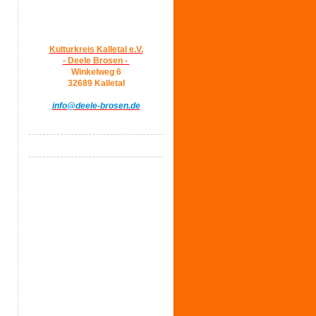
Kulturkreis Kalletal e.V.
- Deele Brosen -
Winkelweg 6
32689 Kalletal
info@deele-brosen.de