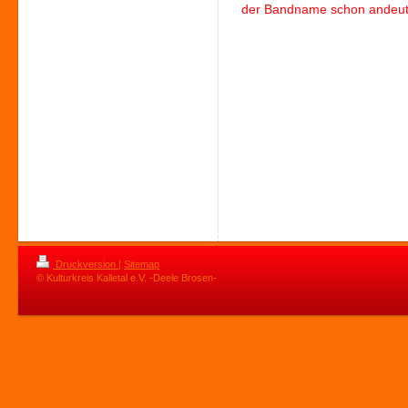
der Bandname schon andeute
Druckversion
|
Sitemap
© Kulturkreis Kalletal e.V. -Deele Brosen-