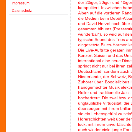
der 20iger, 30iger und 40ige
Impressum
katapultiert. Inzwischen habe
Datenschutz
Alben auf die vorderen Räng
die Medien beim Debüt-Album
und David Herzel noch über 
gesamten Albums (Pressesti
wunderbar“), so wird auf de
typische Sound des Trios au
eingesetzte Blues-Harmonika
Die Live-Auftritte geraten i
Konzert-Saison und das Unte
international eine neue Dim
springt nicht nur bei ihren z
Deutschland, sondern auch b
Niederlande, der Schweiz, Be
Zuhörer über. Boogielicious i
handgemachter Musik elektri
Roller und traditionelle Ja
hocherfreut. Die zwei bzw. d
unglaubliche Virtuosität, die 
überzeugen mit ihrem brillan
sie ein Lebensgefühl zu sein!
Hörerschichten weit über de
lockt mit ihrem unverfälscht
auch wieder viele junge Fan