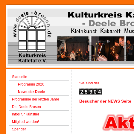
Startseite
Sie sind der
Programm 2026
News der Deele
Programme der letzten Jahre
Besucher der NEWS Seite
Die Deele Brosen
Infos für Künstler
Mitglied werden!
Spender